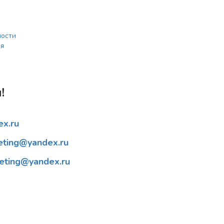
ности
ия
!
ex.ru
teting@yandex.ru
teting@yandex.ru