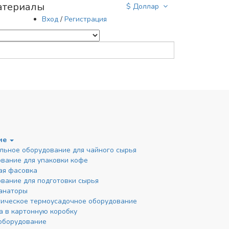
атериалы
$ Доллар
Вход
/
Регистрация
ного сырья
ие
льное оборудование для чайного сырья
вание для упаковки кофе
ая фасовка
вание для подготовки сырья
анаторы
ическое термоусадочное оборудование
а в картонную коробку
оборудование